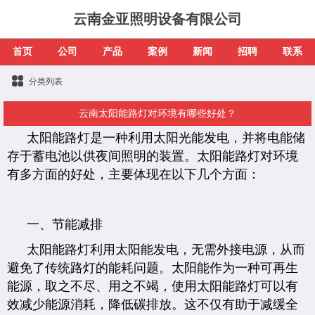
云南金亚照明设备有限公司
首页
公司
产品
案例
新闻
招聘
联系
分类列表
云南太阳能路灯对环境有哪些好处？
太阳能路灯是一种利用太阳光能发电，并将电能储
存于蓄电池以供夜间照明的装置。太阳能路灯对环境
有多方面的好处，主要体现在以下几个方面：
一、节能减排
太阳能路灯利用太阳能发电，无需外接电源，从而
避免了传统路灯的能耗问题。太阳能作为一种可再生
能源，取之不尽、用之不竭，使用太阳能路灯可以有
效减少能源消耗，降低碳排放。这不仅有助于减缓全